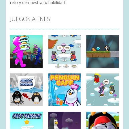
reto y demuestra tu habilidad!
JUEGOS AFINES
Penguin
Diner –
Adventure
Dream
Penny
Time
Restaurant
Camarera
Penguin
Penguin
Diner 2 –
Hungry
Cafe
Cafetería